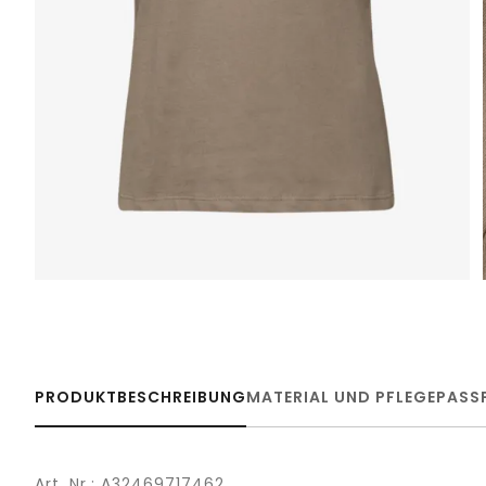
PRODUKTBESCHREIBUNG
MATERIAL UND PFLEGE
PASS
Art. Nr.: A32469717462