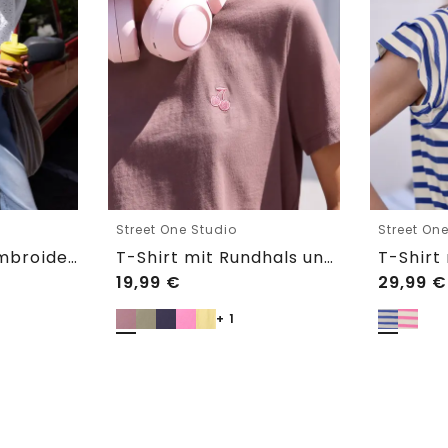
Street One Studio
Street On
Shirtbluse mit Embroidery-Front
T-Shirt mit Rundhals und Embroidery-Detail
19,99
€
29,99
€
+ 1