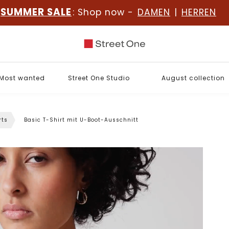
SUMMER SALE
: Shop now -
DAMEN
|
HERREN
Most wanted
Street One Studio
August collection
rts
Basic T-Shirt mit U-Boot-Ausschnitt