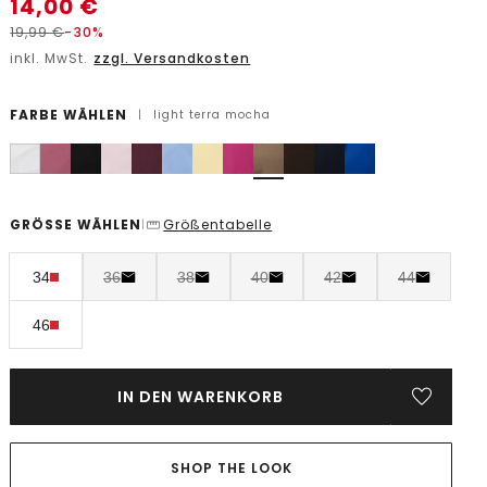
14,00
€
19,99
€
-30%
inkl. MwSt.
zzgl. Versandkosten
FARBE WÄHLEN
|
light terra mocha
GRÖSSE WÄHLEN
Größentabelle
|
34
36
38
40
42
44
46
IN DEN WARENKORB
SHOP THE LOOK