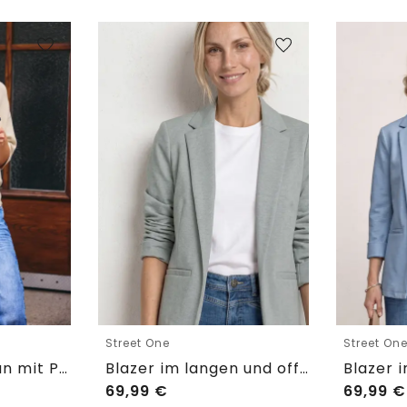
Street One
Street On
Kurzarm Cardigan mit Polokragen
Blazer im langen und offenen Schnitt
69,99
€
69,99
€