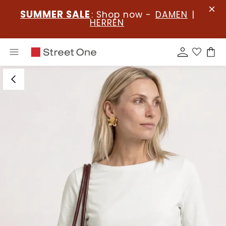
SUMMER SALE
: Shop now -
DAMEN
|
HERREN