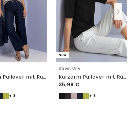
NEW
e
Street One
Kurzarm Pullover mit Rundhals in Unifarbe
Kurzarm Pullover mit Rundhals in Unifarbe
35,99
€
+ 3
+ 3