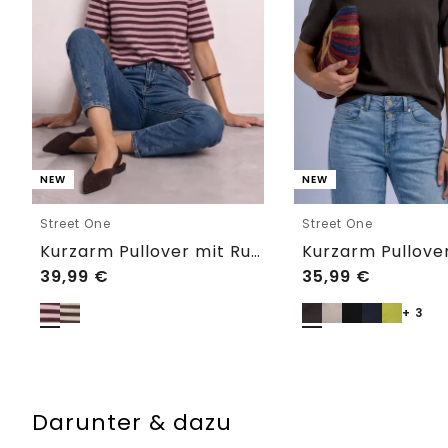
NEW
NEW
Street One
Street One
Kurzarm Pullover mit Rundhals und Streifen
39,99
€
35,99
€
+ 3
Darunter & dazu