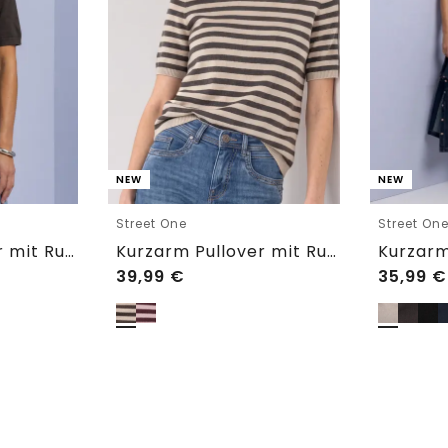
NEW
NEW
Street One
Street On
Kurzarm Pullover mit Rundhals in Unifarbe
Kurzarm Pullover mit Rundhals und Streifen
39,99
€
35,99
€