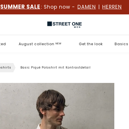
SUMMER SALE
: Shop now -
DAMEN
|
HERREN
ted
August collection ᴺᴱᵂ
Get the look
Basics
oshirts
Basic Piqué Poloshirt mit Kontrastdetail