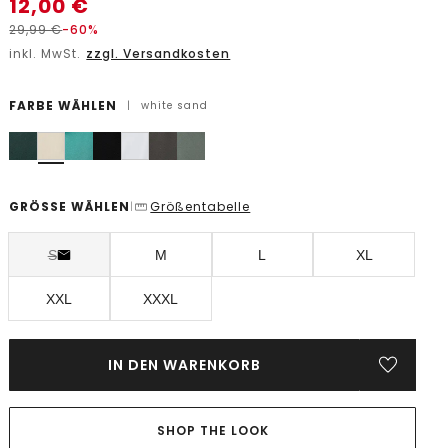
12,00
€
29,99
€
-60%
inkl. MwSt.
zzgl. Versandkosten
FARBE WÄHLEN
|
white sand
GRÖSSE WÄHLEN
Größentabelle
|
S
M
L
XL
XXL
XXXL
IN DEN WARENKORB
SHOP THE LOOK