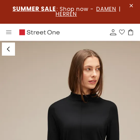
SUMMER SALE
: Shop now -
DAMEN
|
HERREN