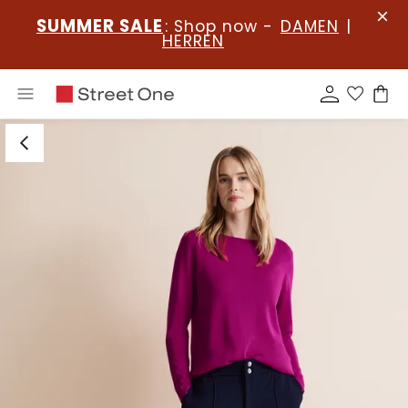
SUMMER SALE
: Shop now -
DAMEN
|
HERREN