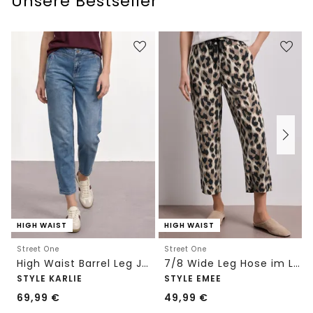
Unsere Bestseller
HIGH WAIST
HIGH WAIST
Street One
Street One
High Waist Barrel Leg Jeans im Loose Fit
7/8 Wide Leg Hose im Loose Fit mit Print
STYLE KARLIE
STYLE EMEE
69,99
€
49,99
€