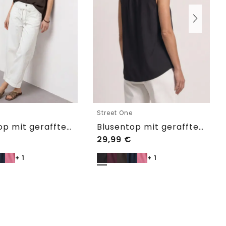
e
Street One
Blusentop mit gerafftem Rundhals
Blusentop mit gerafftem Rundhals
29,99
€
+ 1
+ 1