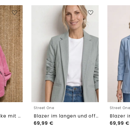
Street One
Street On
3/4 Arm Cordjacke mit Hemdkragen
Blazer im langen und offenen Schnitt
69,99
€
69,99
€