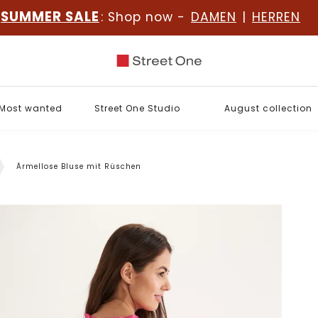
SUMMER SALE
: Shop now -
DAMEN
|
HERREN
Most wanted
Street One Studio
August collection
Ärmellose Bluse mit Rüschen