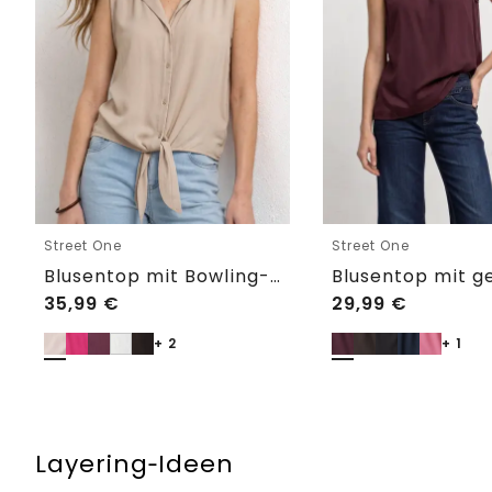
Street One
Street One
Blusentop mit Bowling-Kragen und Knoten
35,99
€
29,99
€
+ 2
+ 1
Layering‑Ideen