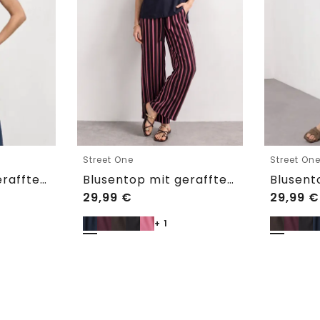
Street One
Street On
Blusentop mit gerafftem Rundhals
Blusentop mit gerafftem Rundhals
29,99
€
29,99
€
+ 1