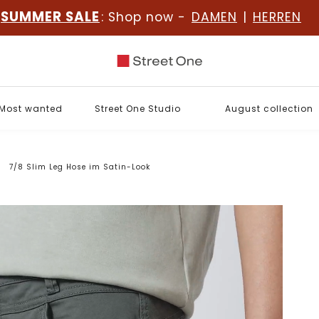
SUMMER SALE
: Shop now -
DAMEN
|
HERREN
Most wanted
Street One Studio
August collection
7/8 Slim Leg Hose im Satin-Look