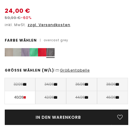
24,00
€
59,99
€
-60%
inkl. MwSt.
zzgl. Versandkosten
FARBE WÄHLEN
|
overcast grey
GRÖSSE WÄHLEN
(W/L)
Größentabelle
|
32/26
34/26
36/26
38/26
40/26
42/26
44/26
46/26
IN DEN WARENKORB