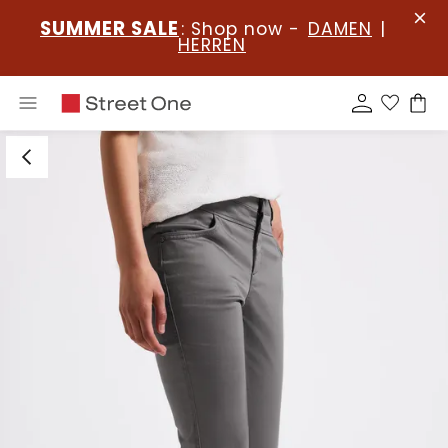
SUMMER SALE
: Shop now -
DAMEN
|
HERREN