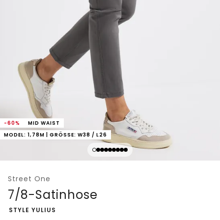
-60%
MID WAIST
MODEL: 1,78M | GRÖSSE: W38 / L26
Street One
7/8-Satinhose
-
STYLE YULIUS