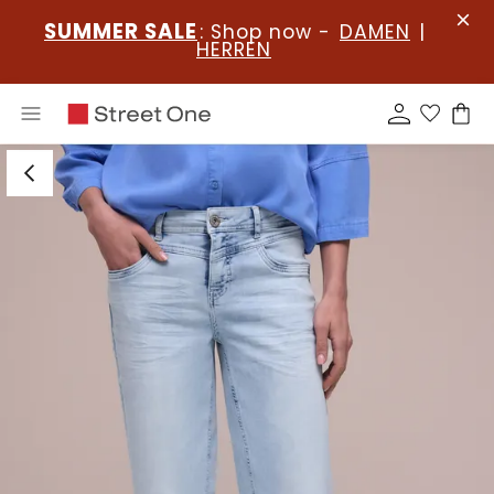
SUMMER SALE
: Shop now -
DAMEN
|
HERREN