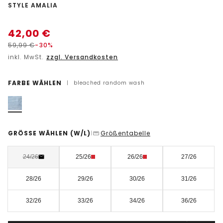
-
STYLE AMALIA
42,00
€
59,99
€
-30%
inkl. MwSt.
zzgl. Versandkosten
FARBE WÄHLEN
|
bleached random wash
GRÖSSE WÄHLEN
(W/L)
Größentabelle
|
24/26
25/26
26/26
27/26
28/26
29/26
30/26
31/26
32/26
33/26
34/26
36/26