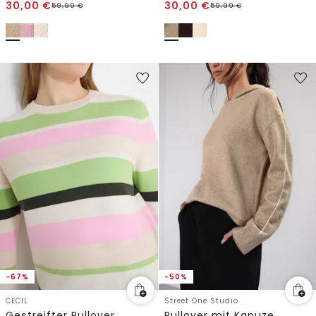
30,00
€
30,00
€
59,99
€
59,99
€
-67%
-50%
CECIL
Street One Studio
Gestreifter Pullover
Pullover mit Kapuze