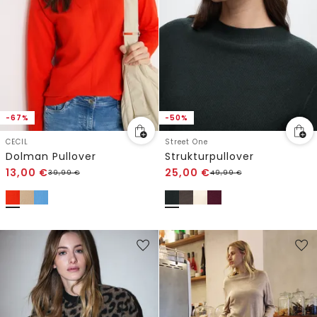
-67%
-50%
CECIL
Street One
Dolman Pullover
Strukturpullover
13,00
€
25,00
€
39,99
€
49,99
€