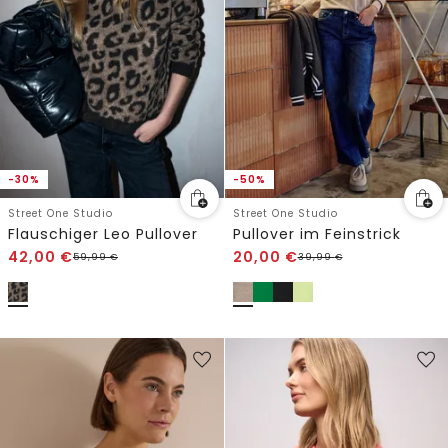
-30%
-50%
Street One Studio
Street One Studio
Flauschiger Leo Pullover
Pullover im Feinstrick
42,00
€
20,00
€
59,99
€
39,99
€