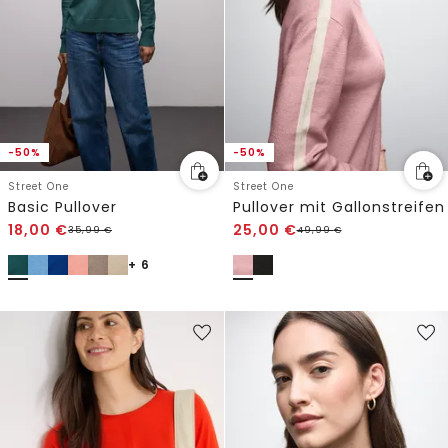
-50%
-50%
Street One
Street One
Basic Pullover
Pullover mit Gallonstreifen
18,00
€
25,00
€
35,99
€
49,99
€
+ 6