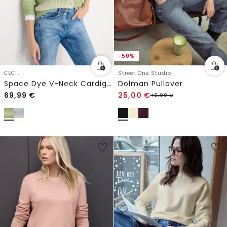
-50%
CECIL
Street One Studio
Space Dye V-Neck Cardigan
Dolman Pullover
69,99
€
25,00
€
49,99
€