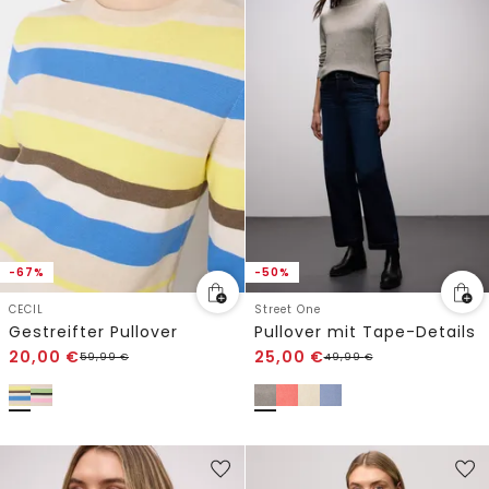
-67%
-50%
CECIL
Street One
Gestreifter Pullover
Pullover mit Tape-Details
20,00
€
25,00
€
59,99
€
49,99
€