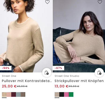
-50%
-67%
Street One
Street One Studio
Pullover mit Kontrastdetails
Strickpullover mit Knöpfen
25,00
€
13,00
€
49,99
€
39,99
€