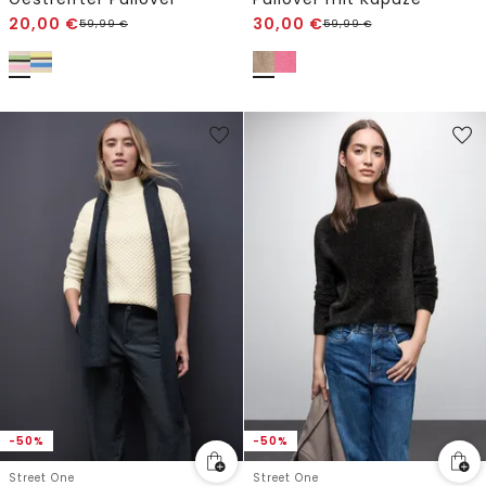
20,00
€
30,00
€
59,99
€
59,99
€
-50%
-50%
Street One
Street One