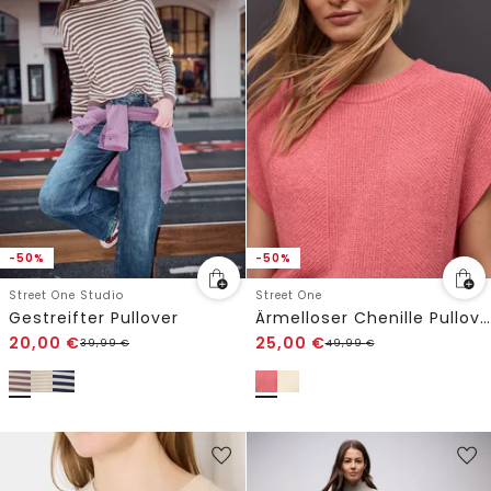
-50%
-50%
Street One Studio
Street One
Gestreifter Pullover
Ärmelloser Chenille Pullover
20,00
€
25,00
€
39,99
€
49,99
€