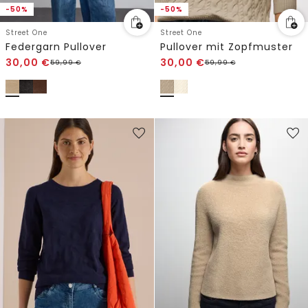
-50%
-50%
Street One
Street One
Federgarn Pullover
Pullover mit Zopfmuster
30,00
€
30,00
€
59,99
€
59,99
€