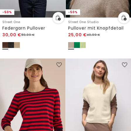
-50%
-50%
Street One
Street One Studio
Federgarn Pullover
Pullover mit Knopfdetail
30,00
€
25,00
€
59,99
€
49,99
€