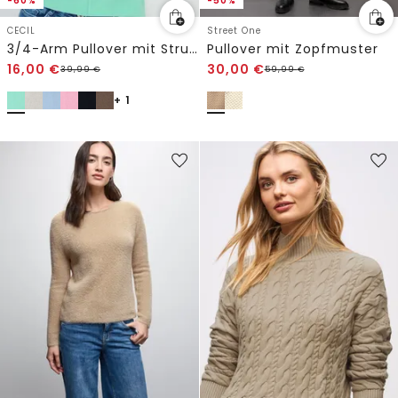
-60%
-50%
CECIL
Street One
3/4-Arm Pullover mit Struktur
Pullover mit Zopfmuster
16,00
€
30,00
€
39,99
€
59,99
€
+ 1