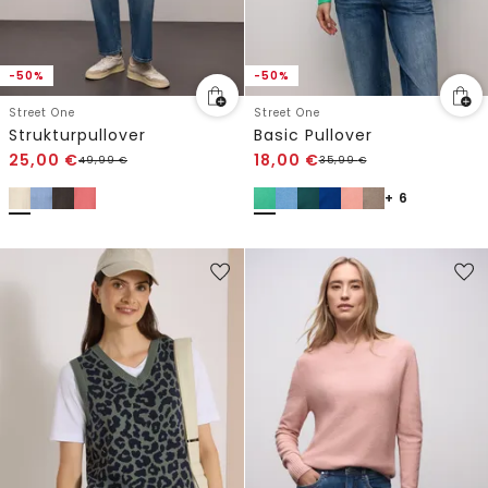
-50%
-50%
Street One
Street One
Strukturpullover
Basic Pullover
25,00
€
18,00
€
49,99
€
35,99
€
+ 6