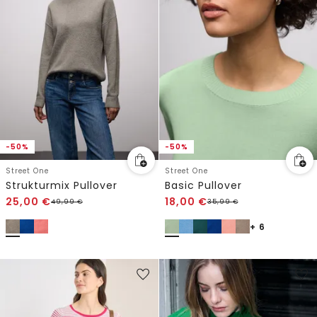
-50%
-50%
Street One
Street One
Strukturmix Pullover
Basic Pullover
25,00
€
18,00
€
49,99
€
35,99
€
+ 6