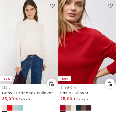
-30%
-50%
CECIL
Street One
Cosy Turtleneck Pullover
Basic Pullover
35,00
€
25,00
€
49,99
€
49,99
€