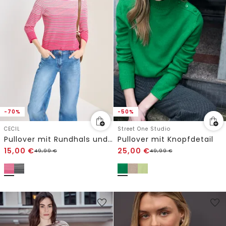
-70%
-50%
CECIL
Street One Studio
Pullover mit Rundhals und Streifen
Pullover mit Knopfdetail
15,00
€
25,00
€
49,99
€
49,99
€