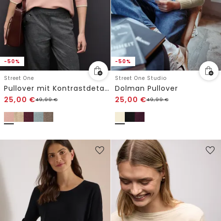
-50%
-50%
Street One
Street One Studio
Pullover mit Kontrastdetails
Dolman Pullover
25,00
€
25,00
€
49,99
€
49,99
€