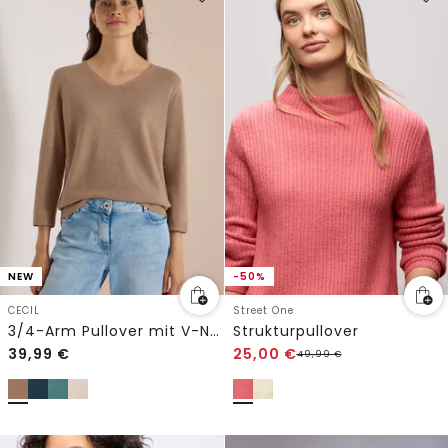
NEW
-50%
CECIL
Street One
3/4-Arm Pullover mit V-Neck und Strukturfront
Strukturpullover
39,99
€
25,00
€
49,99
€