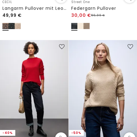
CECIL
Street One
Langarm Pullover mit Leo-Jacquard-Muster
Federgarn Pullover
49,99
€
30,00
€
59,99
€
-40%
-50%