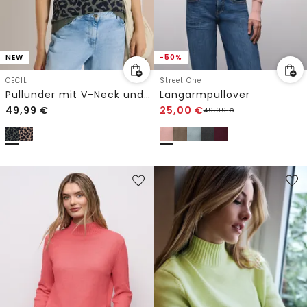
NEW
-50%
CECIL
Street One
Pullunder mit V-Neck und Leo-Muster
Langarmpullover
49,99
€
25,00
€
49,99
€