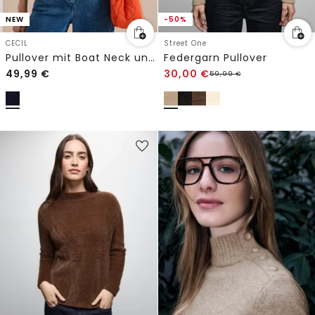
NEW
-50%
CECIL
Street One
Pullover mit Boat Neck und Struktur
Federgarn Pullover
49,99
€
30,00
€
59,99
€