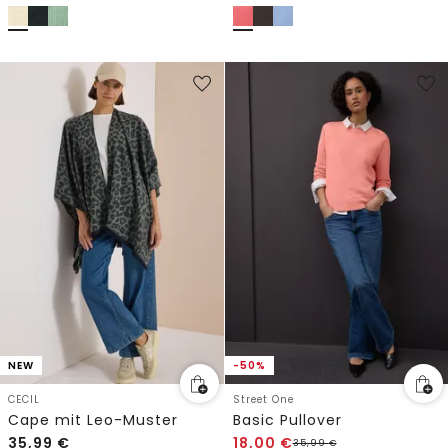
NEW
-50%
CECIL
Street One
Cape mit Leo-Muster
Basic Pullover
35,99
€
18,00
€
35,99
€