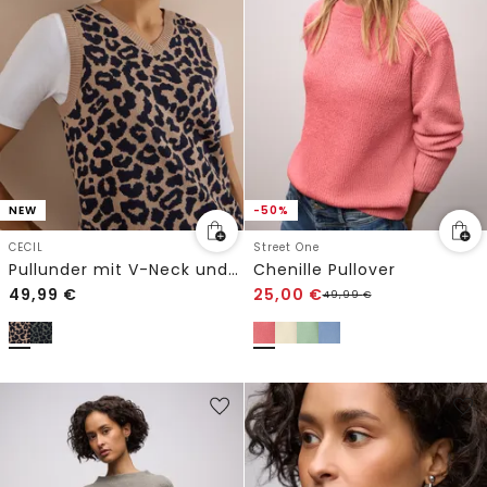
NEW
-50%
CECIL
Street One
Pullunder mit V-Neck und Leo-Muster
Chenille Pullover
49,99
€
25,00
€
49,99
€