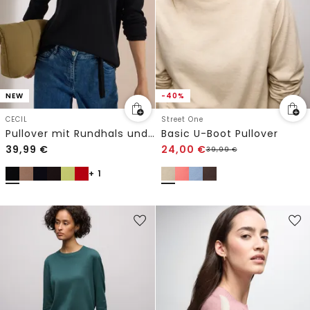
NEW
-40%
CECIL
Street One
Pullover mit Rundhals und Struktur
Basic U-Boot Pullover
39,99
€
24,00
€
39,99
€
+ 1