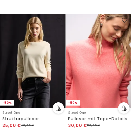
-50%
-50%
Street One
Street One
Strukturpullover
Pullover mit Tape-Details
25,00
€
30,00
€
49,99
€
59,99
€